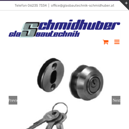
Skip
Telefon 06235 7334
|
office@glasbautechnik-schmidhuber.at
to
content
Previous
Next