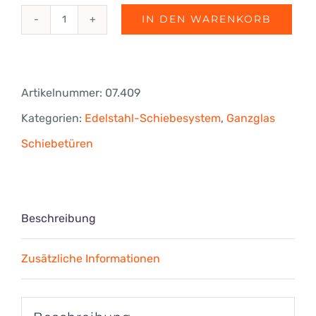
IN DEN WARENKORB
fri-
line®
HD2
Artikelnummer:
07.409
Wand-
Kategorien:
Edelstahl-Schiebesystem
,
Ganzglas
Schloss
Schiebetüren
Ø
45
mm
Beschreibung
für
Zusätzliche Informationen
Schiebetüren
Menge