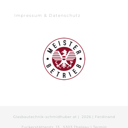
Impressum & Datenschutz
Glasbautechnik-schmidhuber.at |
2026 | Ferdinand
Zuckerstätterstr. 13 . 5303 Thalgau | Termin