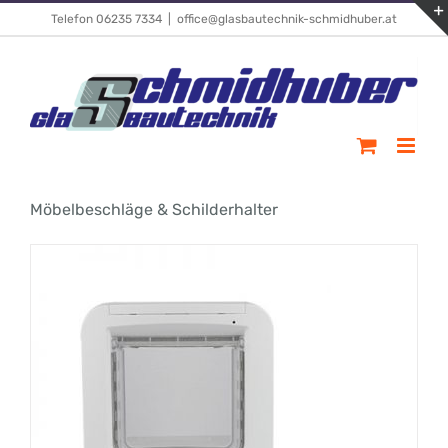
Skip
Telefon 06235 7334
|
office@glasbautechnik-schmidhuber.at
to
content
Möbelbeschläge & Schilderhalter