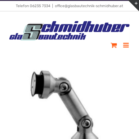
Skip
Telefon 06235 7334
|
office@glasbautechnik-schmidhuber.at
to
content