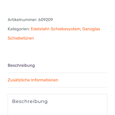
line®
HD2
Artikelnummer:
609209
Winkelverbinder
Kategorien:
Edelstahl-Schiebesystem
,
Ganzglas
flächenbündig
Schiebetüren
Ø
25
mm,
Beschreibung
Glas-
Zusätzliche Informationen
Glas,
Achsmass
52,5
Beschreibung
mm