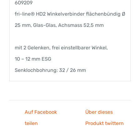
Menge
609209
fri-line® HD2 Winkelverbinder flächenbündig Ø
25 mm, Glas-Glas, Achsmass 52,5 mm
mit 2 Gelenken, frei einstellbarer Winkel,
10 – 12 mm ESG
Senklochbohrung: 32 / 26 mm
Auf Facebook
Über dieses
teilen
Produkt twittern