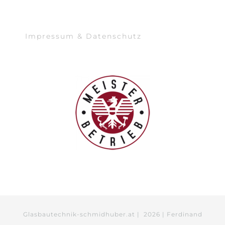
Impressum & Datenschutz
Glasbautechnik-schmidhuber.at |
2026 | Ferdinand