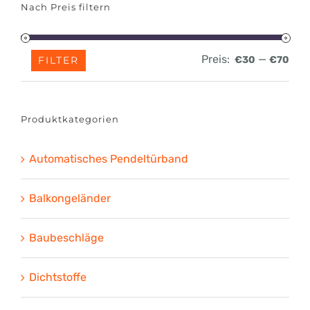
Nach Preis filtern
Preis:
—
FILTER
€30
€70
Min.
Max
Prei
Prei
Produktkategorien
Automatisches Pendeltürband
Balkongeländer
Baubeschläge
Dichtstoffe