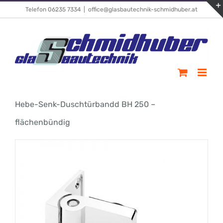
Skip
Telefon 06235 7334
|
office@glasbautechnik-schmidhuber.at
to
content
Hebe-Senk-Duschtürbandd BH 250 –
flächenbündig