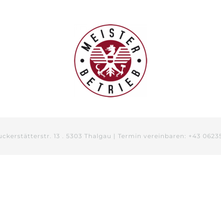
ckerstätterstr. 13 . 5303 Thalgau | Termin vereinbaren: +43 0623