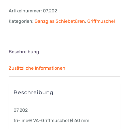
VA-
Artikelnummer:
07.202
Griffmuschel
Kategorien:
Ganzglas Schiebetüren
,
Griffmuschel
Ø
60
mm
Beschreibung
Menge
Zusätzliche Informationen
Beschreibung
07.202
fri-line® VA-Griffmuschel Ø 60 mm