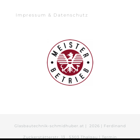
Impressum & Datenschutz
Glasbautechnik-schmidhuber.at |
2026 | Ferdinand
Zuckerstätterstr. 13 . 5303 Thalgau | Termin