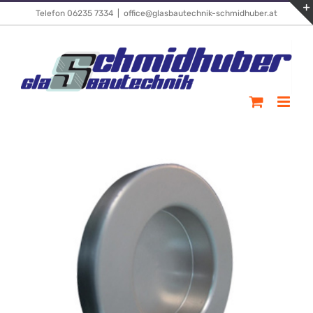
Skip
Telefon 06235 7334
|
office@glasbautechnik-schmidhuber.at
to
content