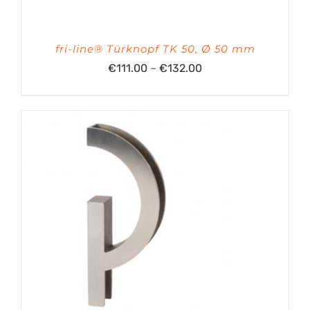
fri-line® Türknopf TK 50, Ø 50 mm
Preisspanne:
€
111.00
–
€
132.00
€111.00
bis
€132.00