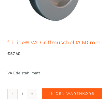
fri-line® VA-Griffmuschel Ø 60 mm
€
57.60
VA Edelstahl matt
IN DEN WARENKORB
fri-
line®