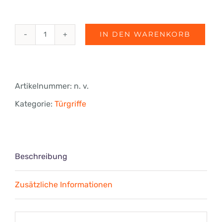
IN DEN WARENKORB
Türgriff
Square
41,
Artikelnummer:
n. v.
25x25
Kategorie:
Türgriffe
mm
Menge
Beschreibung
Zusätzliche Informationen