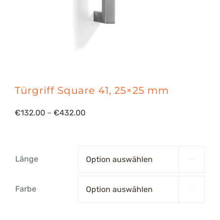
Türgriff Square 41, 25×25 mm
Preisspanne:
€
132.00
–
€
432.00
€132.00
bis
Länge

€432.00
Farbe
