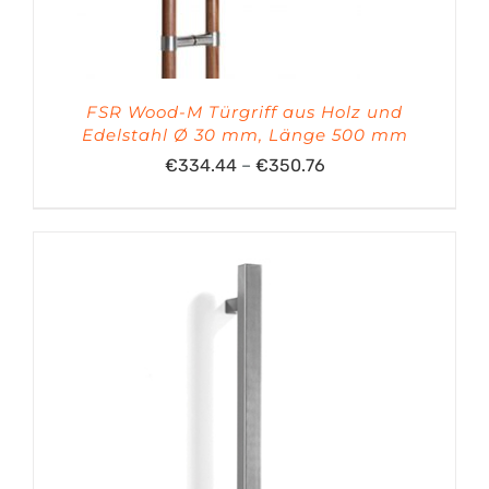
FSR Wood-M Türgriff aus Holz und
Edelstahl Ø 30 mm, Länge 500 mm
Preisspanne:
€
334.44
–
€
350.76
€334.44
bis
€350.76