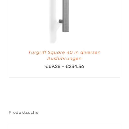
Türgriff Square 40 in diversen
Ausführungen
Preisspanne:
€
69.28
–
€
234.36
€69.28
bis
€234.36
Produktsuche