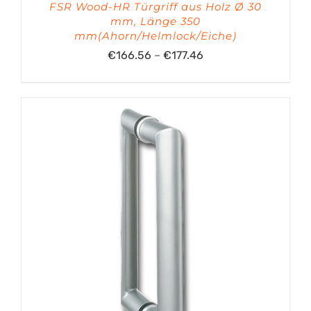
FSR Wood-HR Türgriff aus Holz Ø 30
mm, Länge 350
mm(Ahorn/Helmlock/Eiche)
Preisspanne:
€
166.56
–
€
177.46
€166.56
bis
€177.46