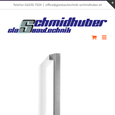
Skip
Telefon 06235 7334
|
office@glasbautechnik-schmidhuber.at
to
content