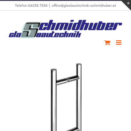
Skip
Telefon 06235 7334
|
office@glasbautechnik-schmidhuber.at
to
content