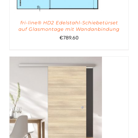
fri-line® HD2 Edelstahl-Schiebetürset
auf Glasmontage mit Wandanbindung
€
789.60