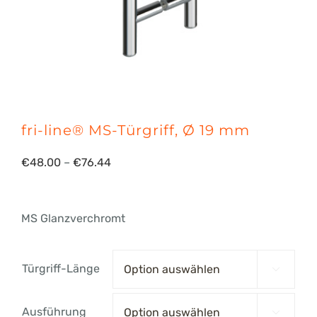
fri-line® MS-Türgriff, Ø 19 mm
Preisspanne:
€
48.00
–
€
76.44
€48.00
bis
MS Glanzverchromt
€76.44
Türgriff-Länge

Ausführung
