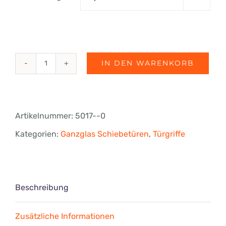
IN DEN WARENKORB
fri-
line®
MS-
Artikelnummer:
5017--0
Türgriff,
Kategorien:
Ganzglas Schiebetüren
,
Türgriffe
Ø
19
mm
Beschreibung
Menge
Zusätzliche Informationen