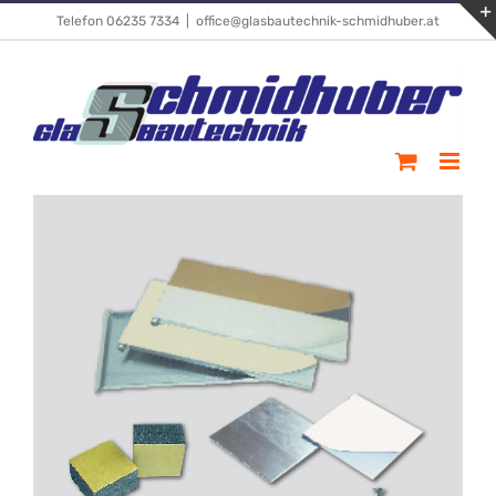
Skip
Telefon 06235 7334
|
office@glasbautechnik-schmidhuber.at
to
content