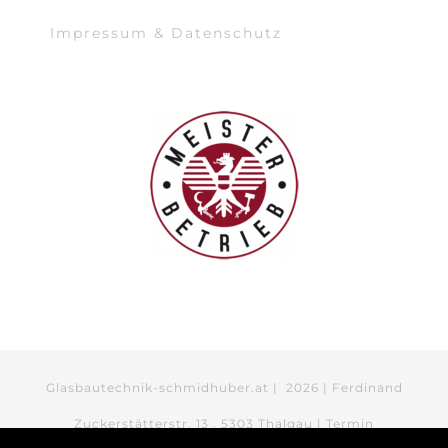
Impressum & Datenschutz
Glasbautechnik-schmidhuber.at |
2026 | Ferdinand
Zuckerstätterstr. 13 . 5303 Thalgau | Termin