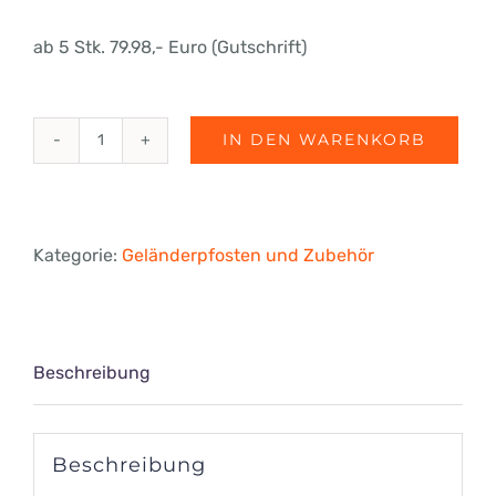
ab 5 Stk. 79.98,- Euro (Gutschrift)
IN DEN WARENKORB
Rundrohr
Ø
42,4
Kategorie:
Geländerpfosten und Zubehör
x
2
mm,
Beschreibung
Lagerlänge
6000
Beschreibung
mm