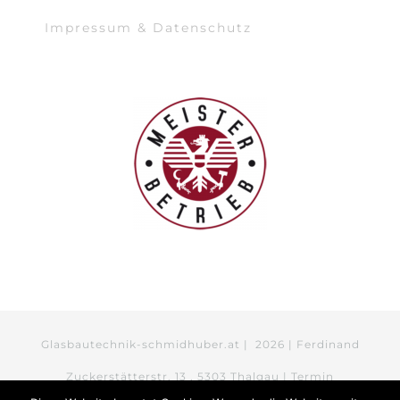
Impressum & Datenschutz
Glasbautechnik-schmidhuber.at |
2026 | Ferdinand
Zuckerstätterstr. 13 . 5303 Thalgau | Termin