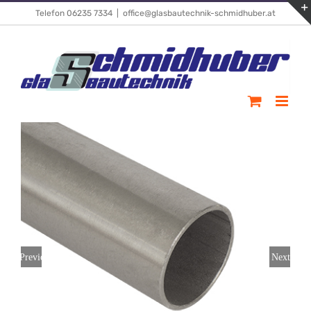
Skip
Telefon 06235 7334
|
office@glasbautechnik-schmidhuber.at
to
content
Previous
Next