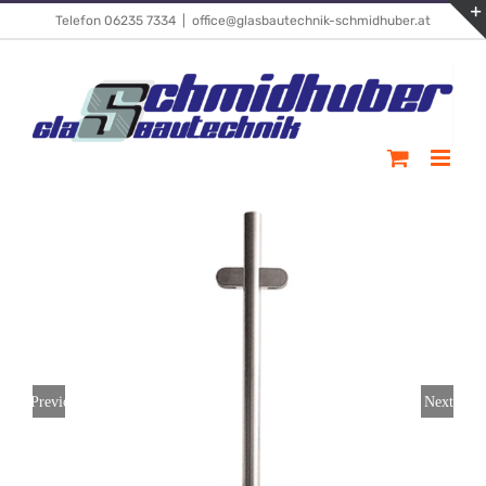
Skip
Telefon 06235 7334
|
office@glasbautechnik-schmidhuber.at
to
content
Previous
Next