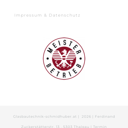
Impressum & Datenschutz
Glasbautechnik-schmidhuber.at |
2026 | Ferdinand
Zuckerstätterstr. 13 . 5303 Thalgau | Termin