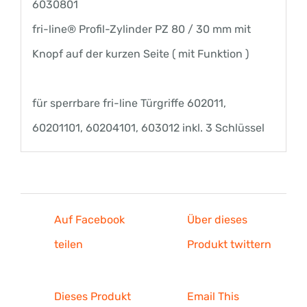
kurzen
6030801
Seite
fri-line® Profil-Zylinder PZ 80 / 30 mm mit
(
Knopf auf der kurzen Seite ( mit Funktion )
mit
Funktion
für sperrbare fri-line Türgriffe 602011,
)
60201101, 60204101, 603012 inkl. 3 Schlüssel
Menge
Auf Facebook
Über dieses
teilen
Produkt twittern
Dieses Produkt
Email This