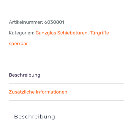
line®
Profil-
Artikelnummer:
6030801
Zylinder
Kategorien:
Ganzglas Schiebetüren
,
Türgriffe
PZ
sperrbar
80
/
30
Beschreibung
mm
Zusätzliche Informationen
mit
Knopf
auf
Beschreibung
der