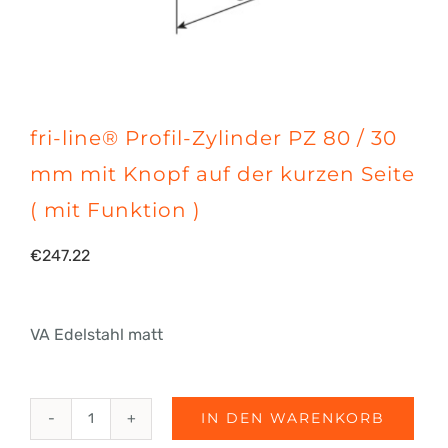
fri-line® Profil-Zylinder PZ 80 / 30
mm mit Knopf auf der kurzen Seite
( mit Funktion )
€
247.22
VA Edelstahl matt
IN DEN WARENKORB
fri-