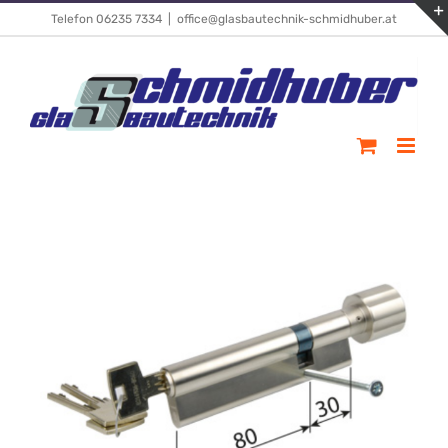
Skip
Telefon 06235 7334
|
office@glasbautechnik-schmidhuber.at
to
content