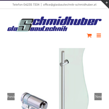
Skip
Telefon 06235 7334
|
office@glasbautechnik-schmidhuber.at
to
content
Previous
Next