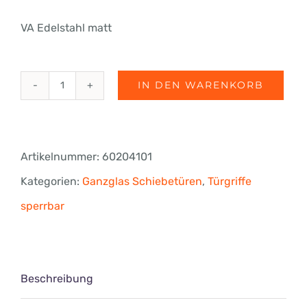
VA Edelstahl matt
IN DEN WARENKORB
fri-
line®
beidseitig
Artikelnummer:
60204101
sperrbarer
Kategorien:
Ganzglas Schiebetüren
,
Türgriffe
Türgriff,
sperrbar
Länge
1200
mm,
Beschreibung
einseitig