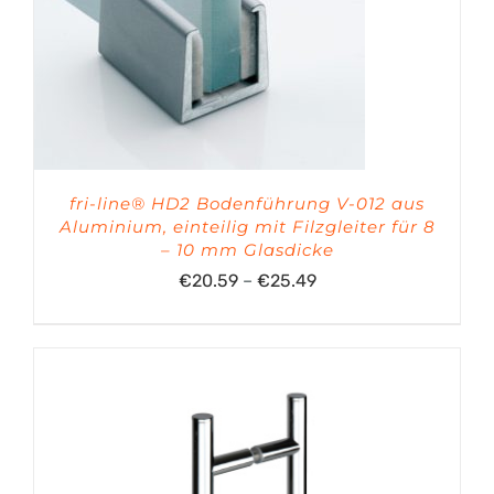
fri-line® HD2 Bodenführung V-012 aus
Aluminium, einteilig mit Filzgleiter für 8
– 10 mm Glasdicke
Preisspanne:
€
20.59
–
€
25.49
€20.59
bis
€25.49