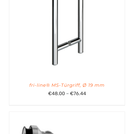
fri-line® MS-Türgriff, Ø 19 mm
Preisspanne:
€
48.00
–
€
76.44
€48.00
bis
€76.44