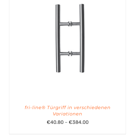
fri-line® Türgriff in verschiedenen
Variationen
Preisspanne:
€
40.80
–
€
384.00
€40.80