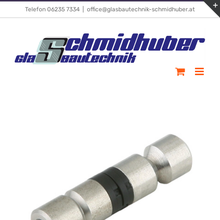
Skip
Telefon 06235 7334
|
office@glasbautechnik-schmidhuber.at
to
content