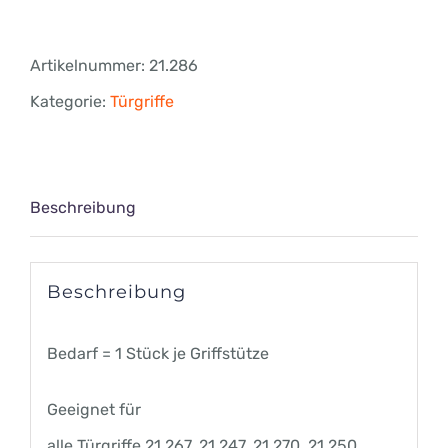
Umbau-
Set
Artikelnummer:
21.286
2
Kategorie:
Türgriffe
für
Griffstangenpaare
/
Beschreibung
Knaufe,
beidseitig,
Beschreibung
Holztür
20
Bedarf = 1 Stück je Griffstütze
-
Geeignet für
40
alle Türgriffe 21.267, 21.247, 21.270, 21.250,
mm