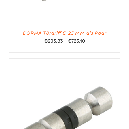
DORMA Türgriff Ø 25 mm als Paar
Preisspanne:
€
203.83
–
€
725.10
€203.83
bis
€725.10