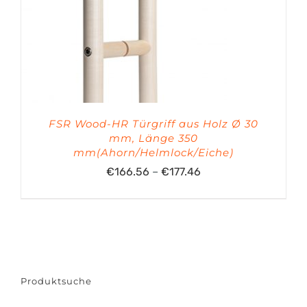
FSR Wood-HR Türgriff aus Holz Ø 30
mm, Länge 350
mm(Ahorn/Helmlock/Eiche)
Preisspanne:
€
166.56
–
€
177.46
€166.56
bis
€177.46
Produktsuche