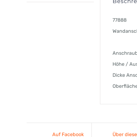
Beschr
77888
Wandansch
Anschraub
Höhe / Au
Dicke Ans
Oberfläche
Auf Facebook
Über dies