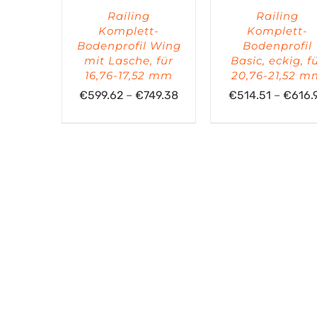
Railing
Railing
Komplett-
Komplett-
Bodenprofil Wing
Bodenprofil
mit Lasche, für
Basic, eckig, f
16,76-17,52 mm
20,76-21,52 
Preisspanne:
€
599.62
–
€
749.38
€
514.51
–
€
616.
€599.62
bis
€749.38