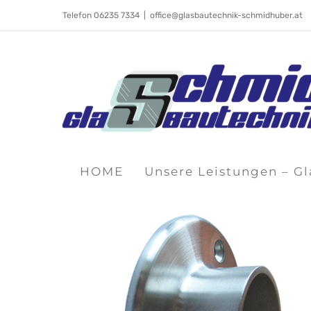
Skip
Telefon 06235 7334
|
office@glasbautechnik-schmidhuber.at
to
content
HOME
Unsere Leistungen – G