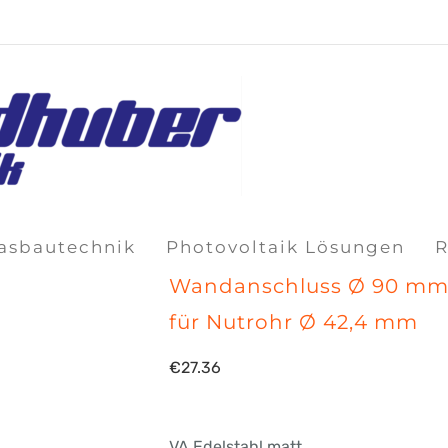
lasbautechnik
Photovoltaik Lösungen
R
Wandanschluss Ø 90 m
für Nutrohr Ø 42,4 mm
€
27.36
VA Edelstahl matt