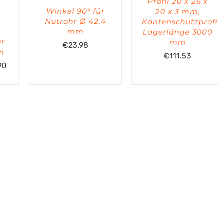
Profil 20 x 26 x
Winkel 90° für
20 x 3 mm,
Nutrohr Ø 42,4
Kantenschutzprofil
mm
Lagerlänge 3000
ür
mm
€
23.98
mm
€
111.53
Preisspanne:
90
€514.51
bis
€616.90