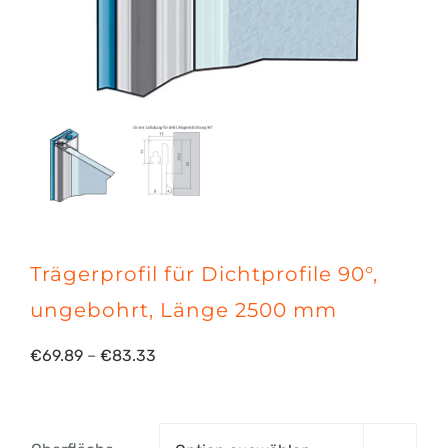
Trägerprofil für Dichtprofile 90°,
ungebohrt, Länge 2500 mm
Preisspanne:
€
69.89
–
€
83.33
€69.89
bis