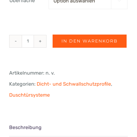
Oberfläche

€83.33
IN DEN WARENKORB
Trägerprofil
für
Dichtprofile
Artikelnummer:
n. v.
90°,
Kategorien:
Dicht- und Schwallschutzprofile
,
ungebohrt,
Duschtürsysteme
Länge
2500
mm
Beschreibung
Menge