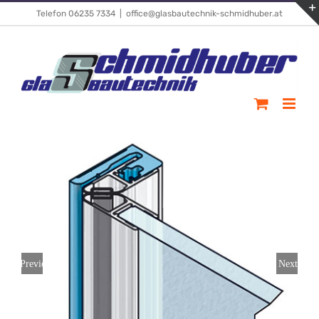
Skip
Telefon 06235 7334
|
office@glasbautechnik-schmidhuber.at
to
content
Previous
Next