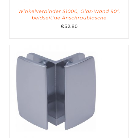
Winkelverbinder S1000, Glas-Wand 90°,
beidseitige Anschraublasche
€
52.80