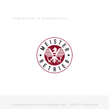
Impressum & Datenschutz
Glasbautechnik-schmidhuber.at |
2026 | Ferdinand