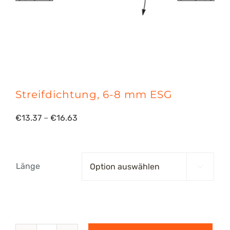
Streifdichtung, 6-8 mm ESG
Preisspanne:
€
13.37
–
€
16.63
€13.37
bis
Länge

€16.63