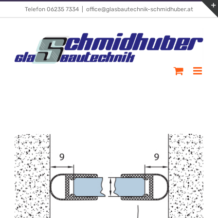
Skip
Telefon 06235 7334
|
office@glasbautechnik-schmidhuber.at
to
content