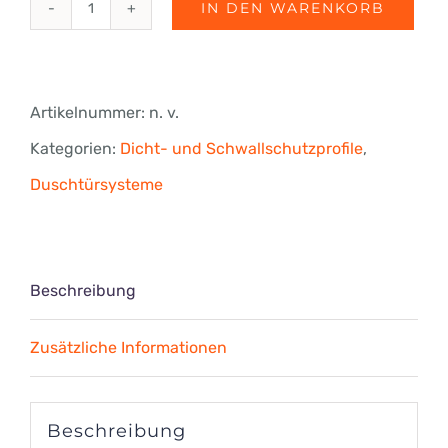
IN DEN WARENKORB
Streifdichtung,
6-
8
Artikelnummer:
n. v.
mm
Kategorien:
Dicht- und Schwallschutzprofile
,
ESG
Duschtürsysteme
Menge
Beschreibung
Zusätzliche Informationen
Beschreibung