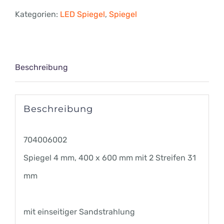
mm,
Kategorien:
LED Spiegel
,
Spiegel
400
x
600
Beschreibung
mm
mit
Beschreibung
2
Streifen
704006002
31
Spiegel 4 mm, 400 x 600 mm mit 2 Streifen 31
mm
mm
Menge
mit einseitiger Sandstrahlung