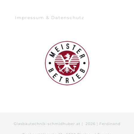
Impressum & Datenschutz
Glasbautechnik-schmidhuber.at |
2026 | Ferdinand