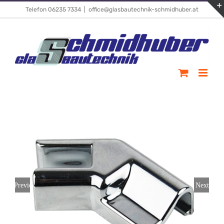
Skip
Telefon 06235 7334
|
office@glasbautechnik-schmidhuber.at
to
content
Previous
Next