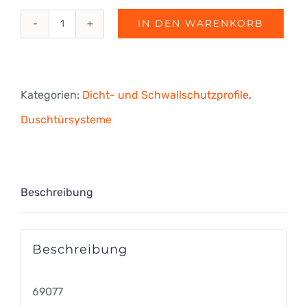
IN DEN WARENKORB
Schwallschutz
Endkappen
Set
Kategorien:
Dicht- und Schwallschutzprofile
,
135°
Duschtürsysteme
Menge
Beschreibung
Beschreibung
69077