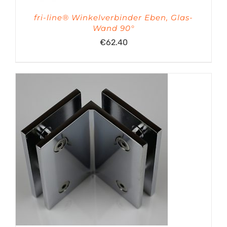
fri-line® Winkelverbinder Eben, Glas-
Wand 90°
€
62.40