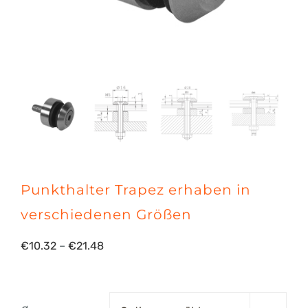
Punkthalter Trapez erhaben in
verschiedenen Größen
Preisspanne:
€
10.32
–
€
21.48
€10.32
bis