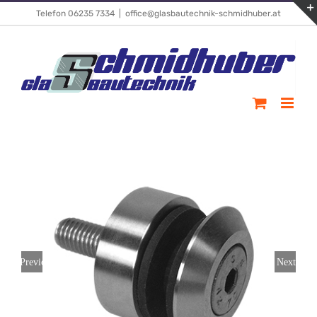
Skip
Telefon 06235 7334
|
office@glasbautechnik-schmidhuber.at
to
content
Previous
Next