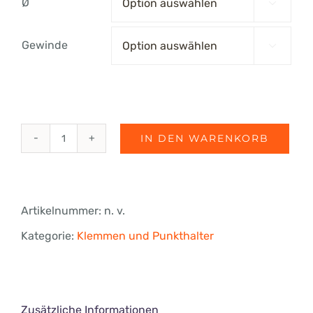
Ø

€21.48
Gewinde

IN DEN WARENKORB
Punkthalter
Trapez
erhaben
Artikelnummer:
n. v.
in
Kategorie:
Klemmen und Punkthalter
verschiedenen
Größen
Menge
Zusätzliche Informationen