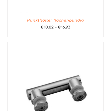
Punkthalter flächenbündig
Preisspanne:
€
10.02
–
€
16.93
€10.02
bis
€16.93