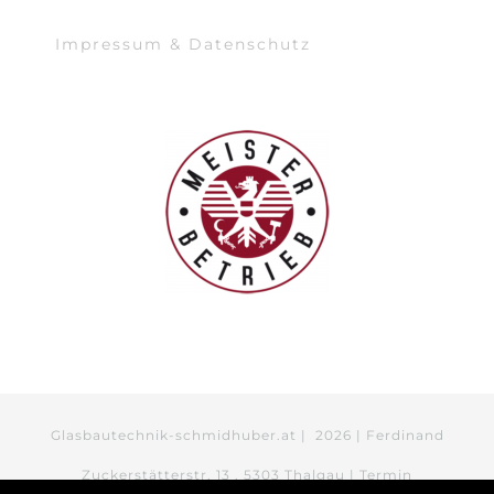
Impressum & Datenschutz
Glasbautechnik-schmidhuber.at |
2026 | Ferdinand
Zuckerstätterstr. 13 . 5303 Thalgau | Termin