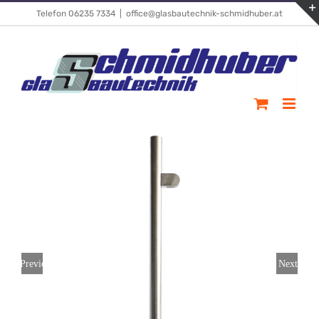
Skip
Telefon 06235 7334
|
office@glasbautechnik-schmidhuber.at
to
content
Previous
Next