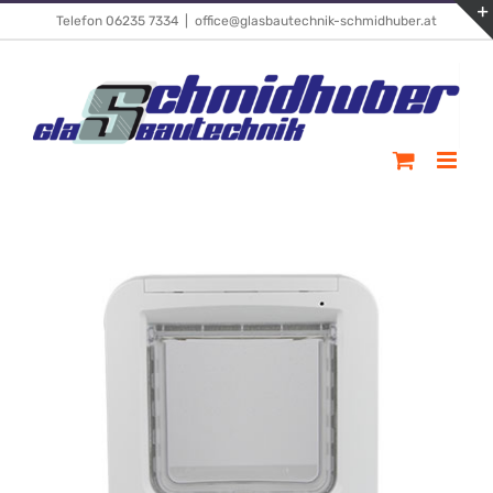
Skip
Telefon 06235 7334
|
office@glasbautechnik-schmidhuber.at
to
content