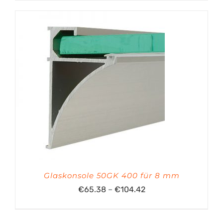
Glaskonsole 50GK 400 für 8 mm
Preisspanne:
€
65.38
–
€
104.42
€65.38