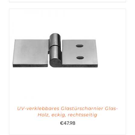
€13.66
bis
€14.38
UV-verklebbares Glastürscharnier Glas-
Holz, eckig, rechtsseitig
€
47.98