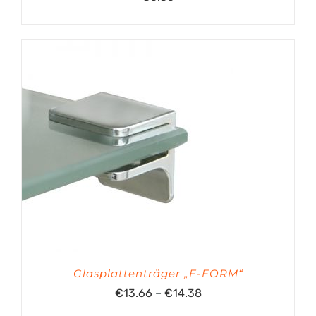
Glasplattenträger „F-FORM“
Preisspanne:
€
13.66
–
€
14.38