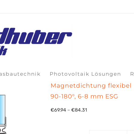
lasbautechnik
Photovoltaik Lösungen
R
Magnetdichtung flexibel
90-180°, 6-8 mm ESG
Preisspanne:
€
69.94
–
€
84.31
€69.94
bis