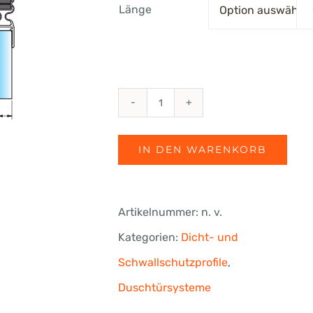
Länge
€84.31
Magnetdichtung
flexibel
IN DEN WARENKORB
90-
180°,
Artikelnummer:
n. v.
6-
Kategorien:
Dicht- und
8
Schwallschutzprofile
,
mm
Duschtürsysteme
ESG