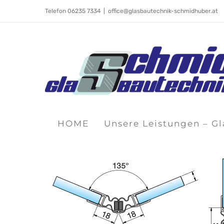
Skip
Telefon 06235 7334
|
office@glasbautechnik-schmidhuber.at
to
content
HOME
Unsere Leistungen – G