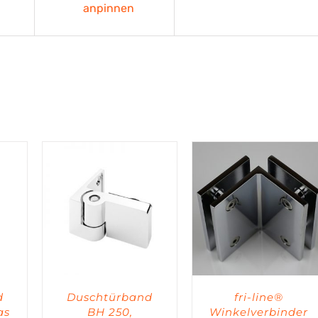
anpinnen
d
Duschtürband
fri-line®
as
BH 250,
Winkelverbinder