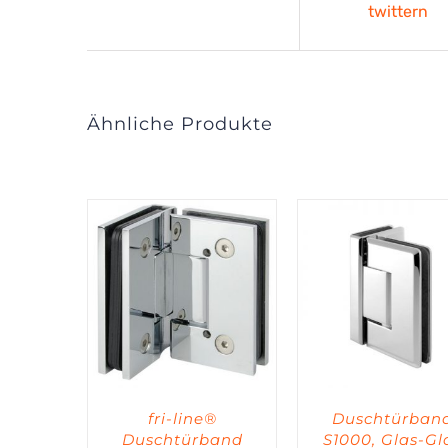
twittern
Ähnliche Produkte
fri-line®
Duschtürban
Duschtürband
S1000, Glas-Gl