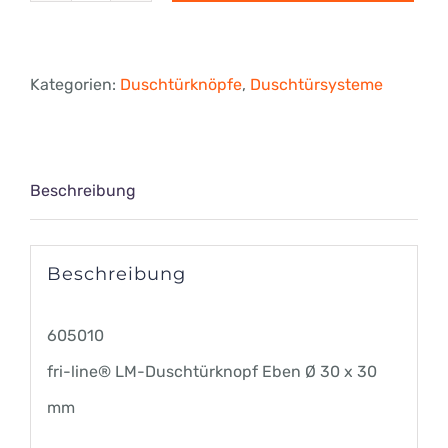
Duschtürknopf
Eben
Kategorien:
Duschtürknöpfe
,
Duschtürsysteme
Ø
30
x
Beschreibung
30
mm
Beschreibung
Menge
605010
fri-line® LM-Duschtürknopf Eben Ø 30 x 30
mm