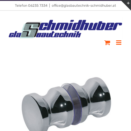
Skip
Telefon 06235 7334
|
office@glasbautechnik-schmidhuber.at
to
content