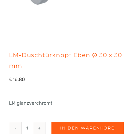
LM-Duschtürknopf Eben Ø 30 x 30
mm
€
16.80
LM glanzverchromt
IN DEN WARENKORB
LM-