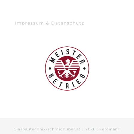
Impressum & Datenschutz
Glasbautechnik-schmidhuber.at |
2026 | Ferdinand