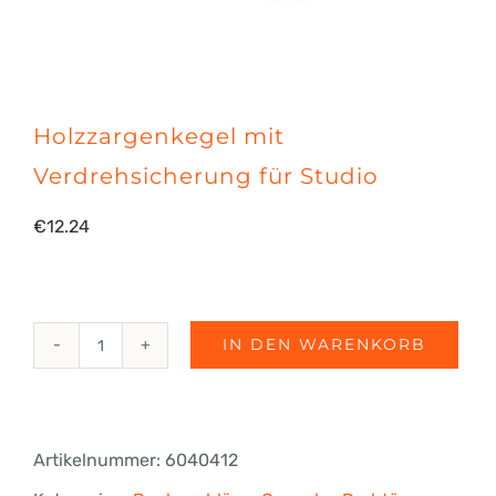
Holzzargenkegel mit
Verdrehsicherung für Studio
€
12.24
IN DEN WARENKORB
Holzzargenkegel
mit
Verdrehsicherung
Artikelnummer:
6040412
für