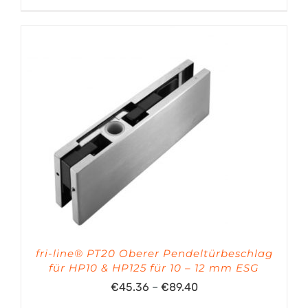
€39.54
bis
€88.34
fri-line® PT20 Oberer Pendeltürbeschlag
für HP10 & HP125 für 10 – 12 mm ESG
Preisspanne:
€
45.36
–
€
89.40