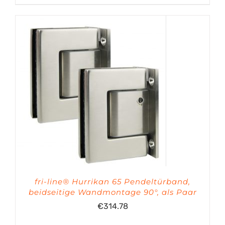
€45.36
bis
€89.40
fri-line® Hurrikan 65 Pendeltürband,
beidseitige Wandmontage 90°, als Paar
€
314.78