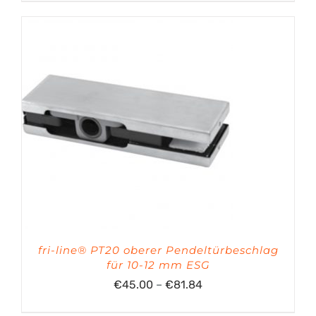
fri-line® PT20 oberer Pendeltürbeschlag
für 10-12 mm ESG
Preisspanne:
€
45.00
–
€
81.84
€45.00