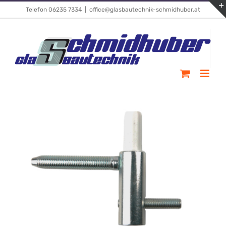
Skip
Telefon 06235 7334
|
office@glasbautechnik-schmidhuber.at
to
content