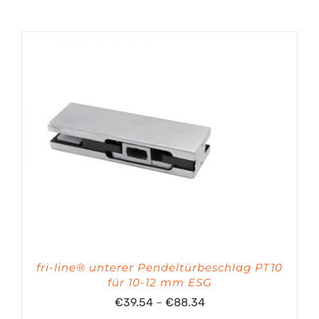
fri-line® unterer Pendeltürbeschlag PT10
für 10-12 mm ESG
Preisspanne:
€
39.54
–
€
88.34