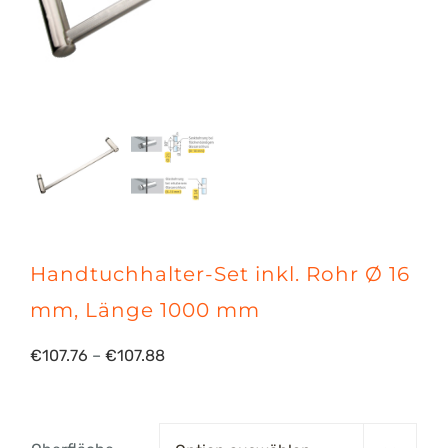
Handtuchhalter-Set inkl. Rohr Ø 16
mm, Länge 1000 mm
Preisspanne:
€
107.76
–
€
107.88
€107.76
bis