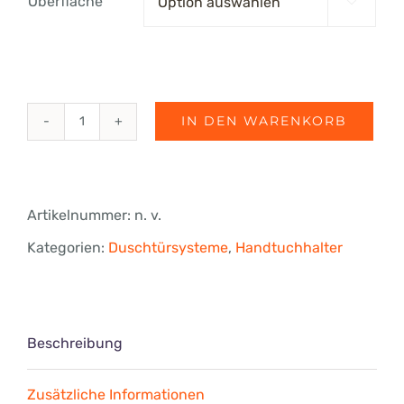
Oberfläche

€107.88
IN DEN WARENKORB
Handtuchhalter-
Set
inkl.
Artikelnummer:
n. v.
Rohr
Kategorien:
Duschtürsysteme
,
Handtuchhalter
Ø
16
mm,
Beschreibung
Länge
Zusätzliche Informationen
1000