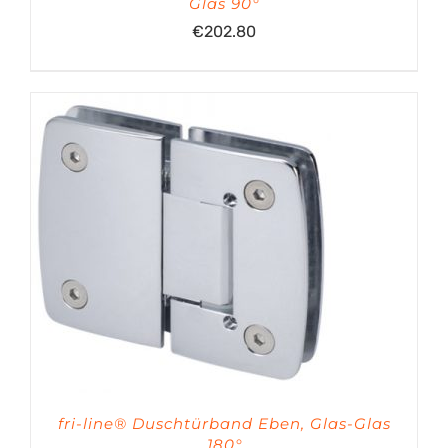
Glas 90°
€
202.80
fri-line® Duschtürband Eben, Glas-Glas
180°