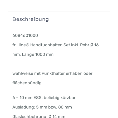
mm
Menge
Beschreibung
6084601000
fri-line® Handtuchhalter-Set inkl. Rohr Ø 16
mm, Länge 1000 mm
wahlweise mit Punkthalter erhaben oder
flächenbündig.
6 – 10 mm ESG, beliebig kürzbar
Ausladung: 5 mm bzw. 80 mm
Glaslochbohrung: Ø 14 mm