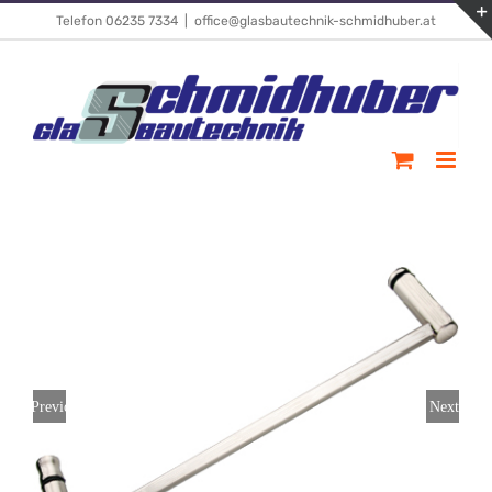
Skip
Telefon 06235 7334
|
office@glasbautechnik-schmidhuber.at
to
content
Previous
Next