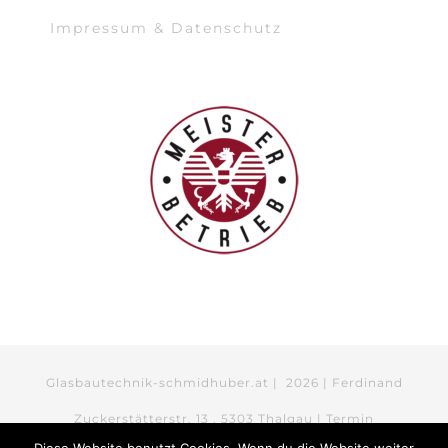
Impressum & Datenschutz
Glasbautechnik-schmidhuber.at |
2026 | Ferdinand
Zuckerstätterstr. 13 . 5303 Thalgau | Termin