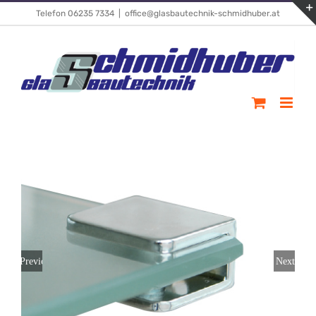
Skip
Telefon 06235 7334
|
office@glasbautechnik-schmidhuber.at
to
content
Previous
Next