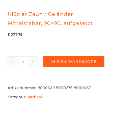
friSolar Zaun / Geländer
Mittelsteher, 90×90, aufgesetzt
€
237.74
IN DEN WARENKORB
friSolar
Zaun
/
Artikelnummer:
8000069,8030275,8000067
Geländer
Kategorie:
Vertical
Mittelsteher,
90x90,