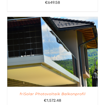
€
649.58
friSolar Photovoltaik Balkonprofil
€
1,572.48