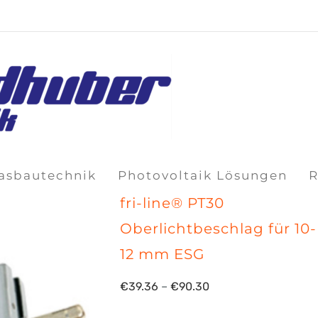
lasbautechnik
Photovoltaik Lösungen
R
fri-line® PT30
Oberlichtbeschlag für 10-
12 mm ESG
Preisspanne:
€
39.36
–
€
90.30
€39.36