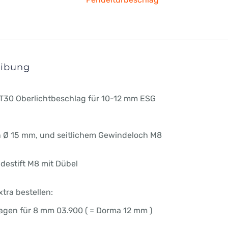
mm
ESG
Menge
eibung
PT30 Oberlichtbeschlag für 10-12 mm ESG
n Ø 15 mm, und seitlichem Gewindeloch M8
ndestift M8 mit Dübel
tra bestellen:
agen für 8 mm 03.900 ( = Dorma 12 mm )