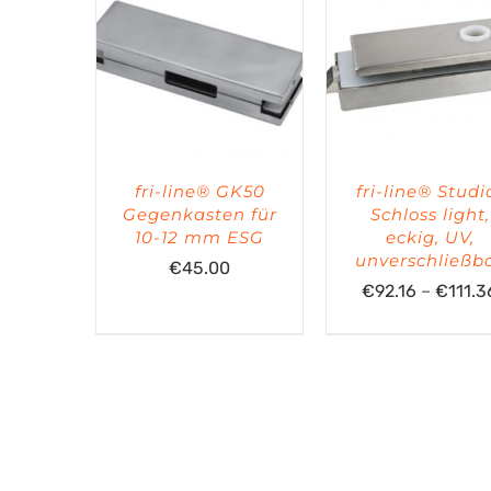
fri-line® GK50
fri-line® Studi
Gegenkasten für
Schloss light,
10-12 mm ESG
eckig, UV,
unverschließb
€
45.00
€
92.16
–
€
111.3