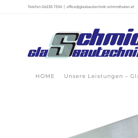
Skip
Telefon 06235 7334
|
office@glasbautechnik-schmidhuber.at
to
content
HOME
Unsere Leistungen – G