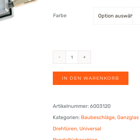
bis
Farbe
€90.30
fri-
line®
IN DEN WARENKORB
PT30
Oberlichtbeschlag
Artikelnummer:
6003120
für
Kategorien:
Baubeschläge
,
Ganzglas
10-
Drehtüren
,
Universal
12
Pendeltürbeschlag