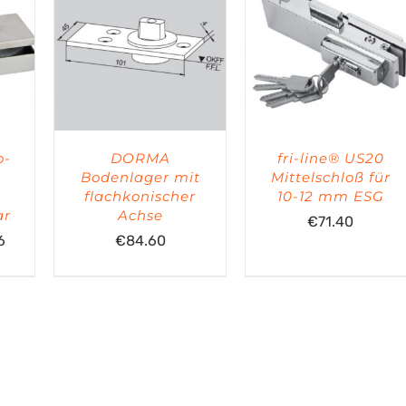
o-
DORMA
fri-line® US20
Bodenlager mit
Mittelschloß für
flachkonischer
10-12 mm ESG
ar
Achse
€
71.40
Preisspanne:
6
€
84.60
€92.16
bis
€111.36