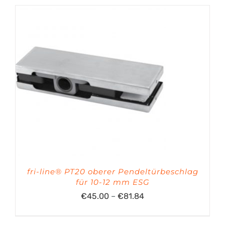
fri-line® PT20 oberer Pendeltürbeschlag
für 10-12 mm ESG
Preisspanne:
€
45.00
–
€
81.84
€45.00