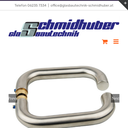
Skip
Telefon 06235 7334
|
office@glasbautechnik-schmidhuber.at
to
content
Previous
Next