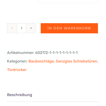
IN DEN WARENKORB
fri-
line®
PREMIUM
Artikelnummer:
602172-1-1-1-1-1-1-1-1-1
Türdrücker
Kategorien:
Baubeschläge
,
Ganzglas Schiebetüren
,
Tanja
Türdrücker
für
Schlösser
mit
Beschreibung
Drückerführung