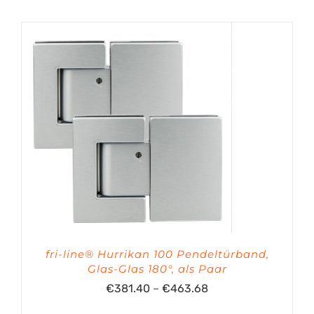
fri-line® Hurrikan 100 Pendeltürband,
Glas-Glas 180°, als Paar
Preisspanne:
€
381.40
–
€
463.68
€381.40