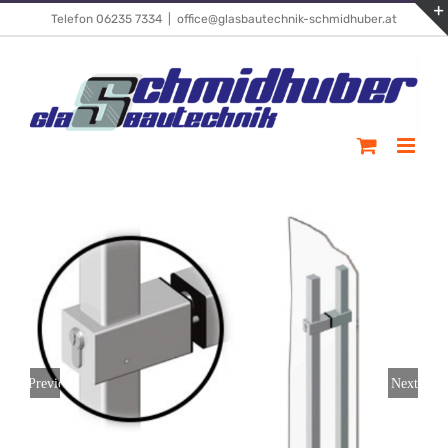
Skip
Telefon 06235 7334
|
office@glasbautechnik-schmidhuber.at
to
content
Previous
Next