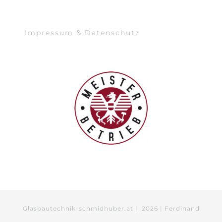
Impressum & Datenschutz
Glasbautechnik-schmidhuber.at |
2026 | Ferdinand