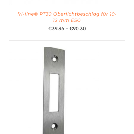
fri-line® PT30 Oberlichtbeschlag für 10-
12 mm ESG
Preisspanne:
€
39.36
–
€
90.30
€39.36
bis
€90.30