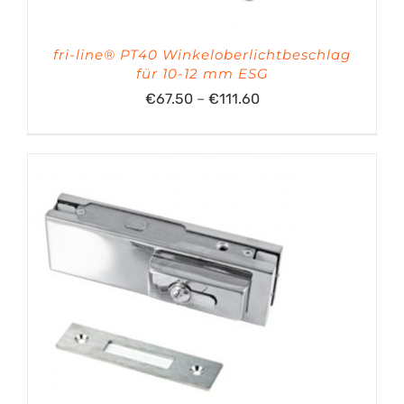
fri-line® PT40 Winkeloberlichtbeschlag
für 10-12 mm ESG
Preisspanne:
€
67.50
–
€
111.60
€67.50
bis
€111.60