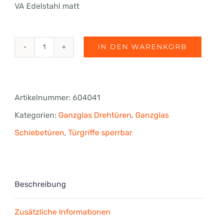
VA Edelstahl matt
IN DEN WARENKORB
fri-
line®
beidseitig
Artikelnummer:
604041
sperrbarer
Kategorien:
Ganzglas Drehtüren
,
Ganzglas
Türgriff,
Schiebetüren
,
Türgriffe sperrbar
eckig,
Länge
1200
Beschreibung
mm
Zusätzliche Informationen
Menge