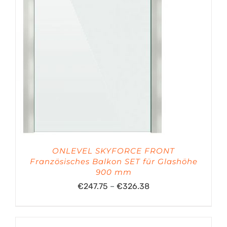
ONLEVEL SKYFORCE FRONT
Französisches Balkon SET für Glashöhe
900 mm
Preisspanne:
€
247.75
–
€
326.38
€247.75
bis