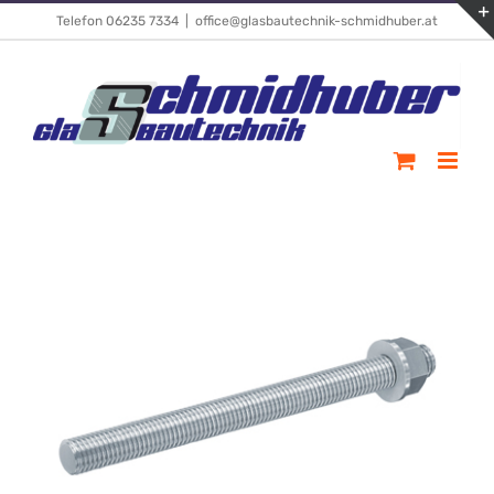
Skip
Telefon 06235 7334
|
office@glasbautechnik-schmidhuber.at
to
content