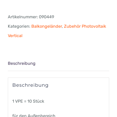
Ankerstange
M10
Artikelnummer:
090449
x
Kategorien:
Balkongeländer
,
Zubehör Photovoltaik
200
Vertical
FIS
A
incl.
Beschreibung
Mutter
und
Beschreibung
Unterlegscheibe
A4
1 VPE = 10 Stück
Menge
für den Außenbereich