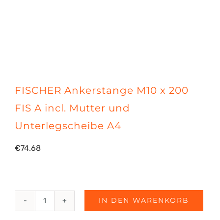
FISCHER Ankerstange M10 x 200
FIS A incl. Mutter und
Unterlegscheibe A4
€
74.68
IN DEN WARENKORB
FISCHER