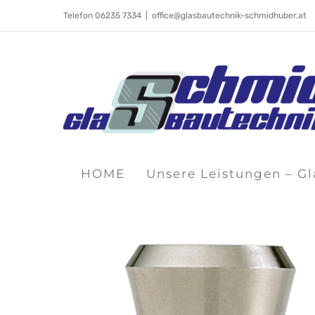
Skip
Telefon 06235 7334
|
office@glasbautechnik-schmidhuber.at
to
content
HOME
Unsere Leistungen – G