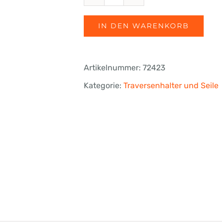
Endverzierung
Ø
IN DEN WARENKORB
25
mm
Artikelnummer:
72423
Menge
Kategorie:
Traversenhalter und Seile