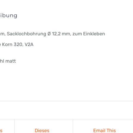
eibung
m, Sacklochbohrung Ø 12,2 mm, zum Einkleben
e Korn 320, V2A
hl matt
es
Dieses
Email This