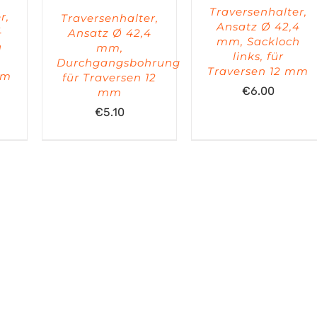
Traversenhalter,
r,
Traversenhalter,
Ansatz Ø 42,4
4
Ansatz Ø 42,4
mm, Sackloch
h
mm,
links, für
Durchgangsbohrung
Traversen 12 mm
mm
für Traversen 12
€
6.00
mm
€
5.10