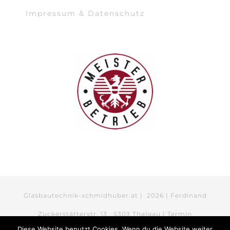
Impressum & Datenschutz
Glasbautechnik-schmidhuber.at |
2026 | Ferdinand
Zuckerstätterstr. 13 . 5303 Thalgau | Termin
Diese Website benutzt Cookies. Wenn du die Website weiter