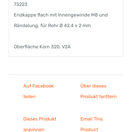
73223
42,4
Endkappe flach mit Innengewinde M8 und
x
Rändelung, für Rohr Ø 42,4 x 2 mm
2
mm
Oberfläche Korn 320, V2A
Menge
Auf Facebook
Über dieses
teilen
Produkt twittern
Dieses Produkt
Email This
anpinnen
Product