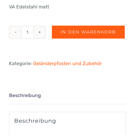
VA Edelstahl matt
IN DEN WARENKORB
Endkappe
flach
mit
Kategorie:
Geländerpfosten und Zubehör
Innengewinde
M8
und
Beschreibung
Rändelung,
für
Beschreibung
Rohr
Ø