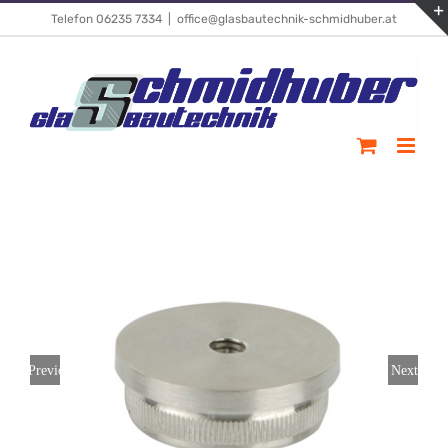
Skip
Telefon 06235 7334
|
office@glasbautechnik-schmidhuber.at
to
content
Previous
Next