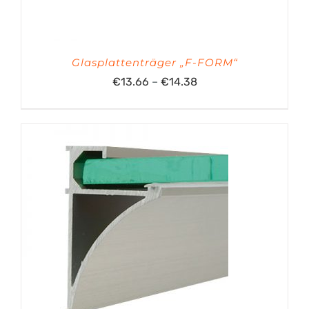
Glasplattenträger „F-FORM“
Preisspanne:
€
13.66
–
€
14.38
€13.66
bis
€14.38