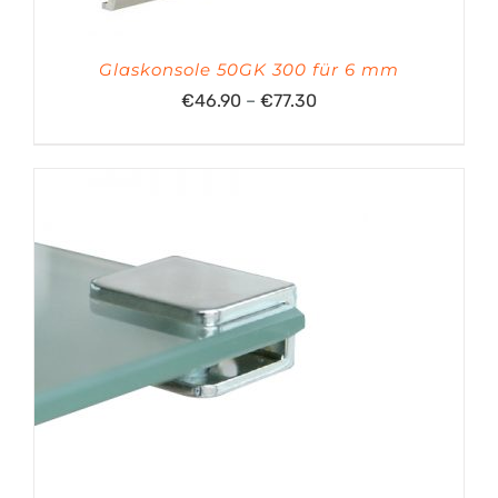
Glaskonsole 50GK 300 für 6 mm
Preisspanne:
€
46.90
–
€
77.30
€46.90
bis
€77.30