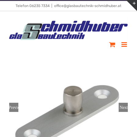
Skip
Telefon 06235 7334
|
office@glasbautechnik-schmidhuber.at
to
content
Previous
Next