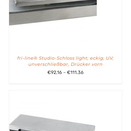
fri-line® Studio-Schloss light, eckig, UV,
unverschließbar, Drücker vorn
Preisspanne:
€
92.16
–
€
111.36
€92.16
bis
€111.36