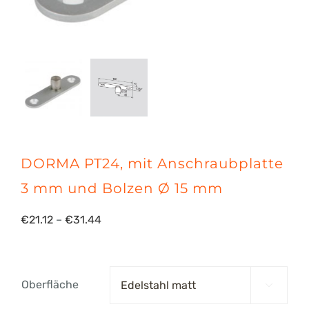
DORMA PT24, mit Anschraubplatte
3 mm und Bolzen Ø 15 mm
Preisspanne:
€
21.12
–
€
31.44
€21.12
bis
Oberfläche

€31.44