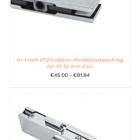
fri-line® PT20 oberer Pendeltürbeschlag
für 10-12 mm ESG
Preisspanne:
€
45.00
–
€
81.84
€45.00
bis
€81.84