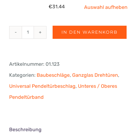
€
31.44
Auswahl aufheben
IN DEN WARENKORB
DORMA
PT24,
mit
Artikelnummer:
01.123
Anschraubplatte
Kategorien:
Baubeschläge
,
Ganzglas Drehtüren
,
3
Universal Pendeltürbeschlag
,
Unteres / Oberes
mm
Pendeltürband
und
Bolzen
Ø
Beschreibung
15