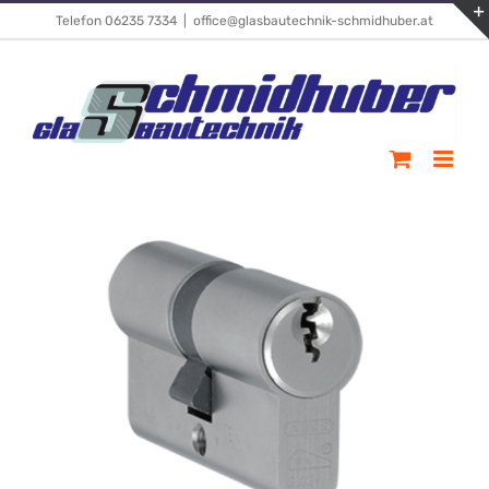
Skip
Telefon 06235 7334
|
office@glasbautechnik-schmidhuber.at
to
content