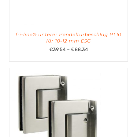
fri-line® unterer Pendeltürbeschlag PT10
für 10-12 mm ESG
Preisspanne:
€
39.54
–
€
88.34
€39.54
bis
€88.34