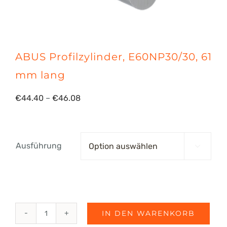
ABUS Profilzylinder, E60NP30/30, 61
mm lang
Preisspanne:
€
44.40
–
€
46.08
€44.40
bis
Ausführung

€46.08
IN DEN WARENKORB
ABUS