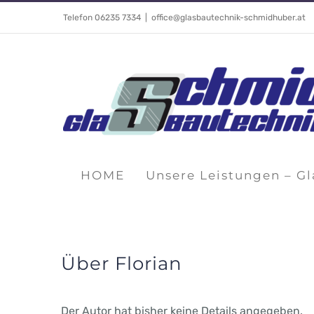
Skip
Telefon 06235 7334
|
office@glasbautechnik-schmidhuber.at
to
content
HOME
Unsere Leistungen – G
Über
Florian
Der Autor hat bisher keine Details angegeben.